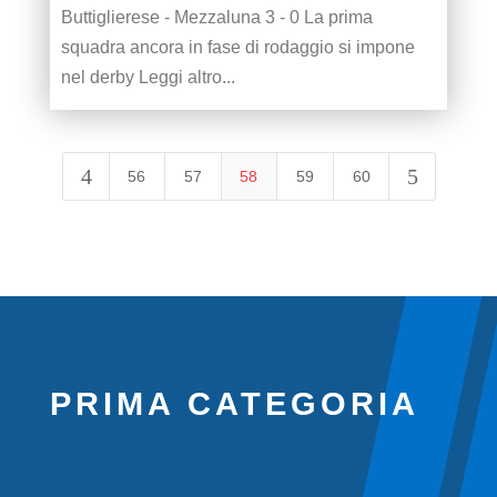
Buttiglierese - Mezzaluna 3 - 0 La prima
squadra ancora in fase di rodaggio si impone
nel derby Leggi altro...
4
5
56
57
58
59
60
PRIMA CATEGORIA