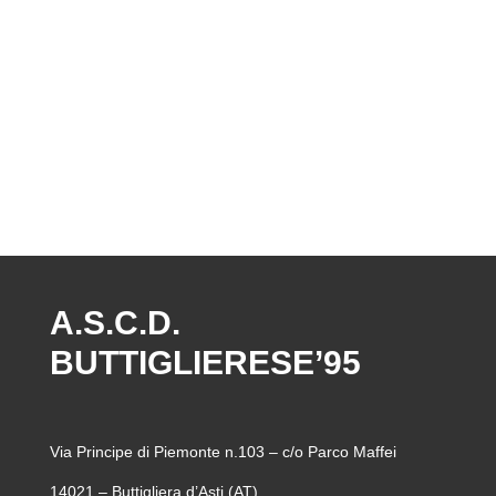
A.S.C.D.
BUTTIGLIERESE’95
Via Principe di Piemonte n.103 – c/o Parco Maffei
14021 – Buttigliera d’Asti (AT)