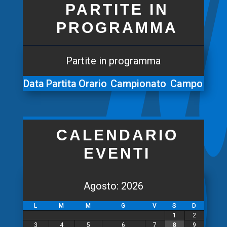
PARTITE IN
PROGRAMMA
Partite in programma
Data
Partita
Orario
Campionato
Campo
CALENDARIO
EVENTI
Agosto: 2026
L
M
M
G
V
S
D
1
2
3
4
5
6
7
8
9