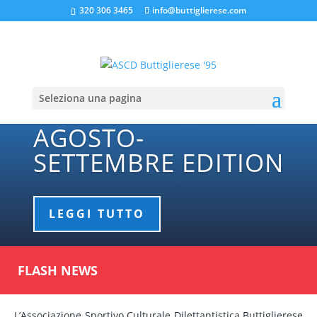
320 306 3465
info@buttiglierese.com
Seleziona una pagina
BUTTY CAMP 2026
AGOSTO-
SETTEMBRE EDITION
LEGGI TUTTO
FLASH NEWS
L’Associazione Sportivo Culturale Dilettantistica Buttiglierese