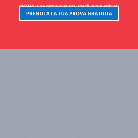
Richiedi una prova gratuita, scegli la tua attività!
PRENOTA LA TUA PROVA GRATUITA