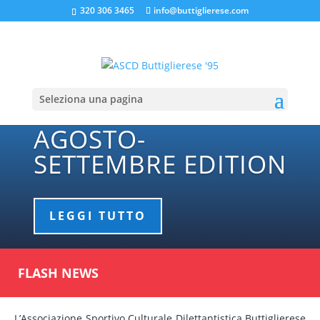
320 306 3465
info@buttiglierese.com
Seleziona una pagina
BUTTY CAMP 2026
AGOSTO-
SETTEMBRE EDITION
LEGGI TUTTO
FLASH NEWS
L’Associazione Sportivo Culturale Dilettantistica Buttiglierese