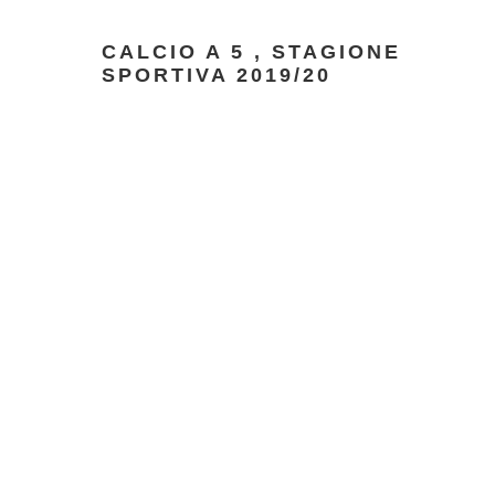
CALCIO A 5
,
STAGIONE
SPORTIVA 2019/20
Massimiliano
Mastinu
Vicepresidente A.s.c.d.B.'95
Responsabile Prime Squadre
BARDONECCHIA –
BUTTIGLIERESE 3
– 6