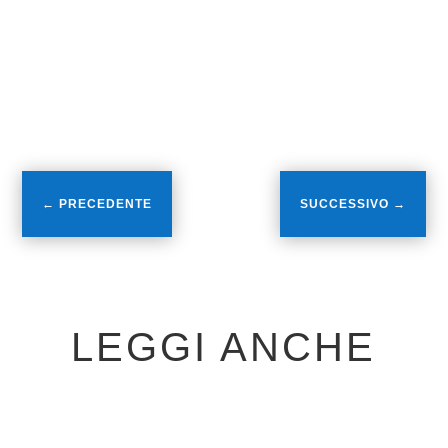
settimana. Prossimo appuntamento
casalingo lunedì 2 dicembre quando verrà
a farci visita l’Area Calcio Alba Roero.
Continuate a seguirci!
←
PRECEDENTE
SUCCESSIVO
→
LEGGI ANCHE