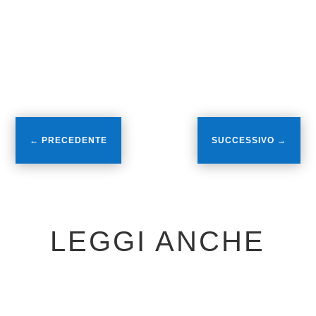
l’avversario sarà la Nuova SCO. L’altra
squadra qualificata nel nostro girone è
stata la Mezzaluna che ha battuto 4 – 2 la
Nicese e sfiderà il Valfenera in semifinale.
←
PRECEDENTE
SUCCESSIVO
→
LEGGI ANCHE