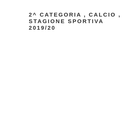
2^ CATEGORIA
,
CALCIO
,
STAGIONE SPORTIVA
2019/20
Massimiliano
Mastinu
Vicepresidente A.s.c.d.B.'95
Responsabile Prime Squadre
BUTTIGLIERESE –
ANDEZENO 1 – 1