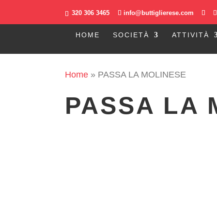
320 306 3465
info@buttiglierese.com
HOME
SOCIETÀ
ATTIVITÀ
Home
»
PASSA LA MOLINESE
PASSA LA 