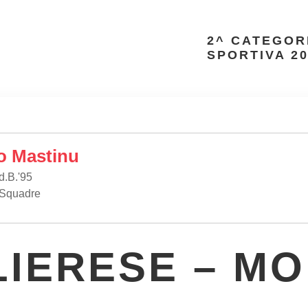
2^ CATEGOR
SPORTIVA 20
o Mastinu
d.B.'95
 Squadre
LIERESE – MO