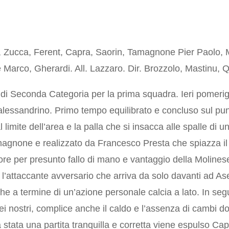
uti, Zucca, Ferent, Capra, Saorin, Tamagnone Pier Paolo,
Marco, Gherardi. All. Lazzaro. Dir. Brozzolo, Mastinu, 
di Seconda Categoria per la prima squadra. Ieri pomerig
’alessandrino. Primo tempo equilibrato e concluso sul pun
al limite dell’area e la palla che si insacca alle spalle di
amagnone e realizzato da Francesco Presta che spiazza il
igore per presunto fallo di mano e vantaggio della Molines
 l’attaccante avversario che arriva da solo davanti ad Aseg
e a termine di un’azione personale calcia a lato. In segui
i nostri, complice anche il caldo e l’assenza di cambi dovu
a stata una partita tranquilla e corretta viene espulso Cap