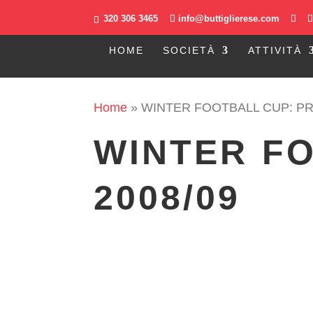
320 306 3465
info@buttiglierese.com
HOME
SOCIETÀ
ATTIVITÀ
Home
»
WINTER FOOTBALL CUP: PRI
WINTER FO
2008/09