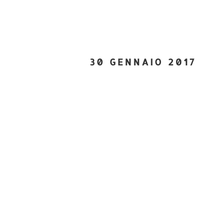
30 GENNAIO 2017
Marco Tama
Direttore generale
Responsabile organi