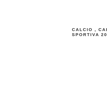
CALCIO
,
CA
SPORTIVA 20
gnone
zzativo