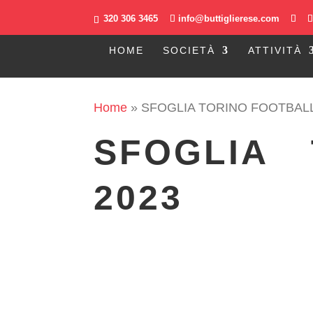
320 306 3465
info@buttiglierese.com
HOME
SOCIETÀ
ATTIVITÀ
Home
»
SFOGLIA TORINO FOOTBALL
SFOGLIA
2023