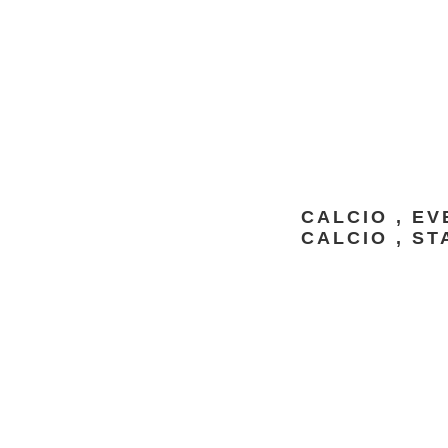
CALCIO
,
EV
CALCIO
,
ST
.s.c.d.B.'95