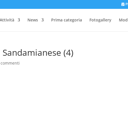
P
Attività
News
Prima categoria
Fotogallery
Modu
ti Sandamianese (4)
 commenti