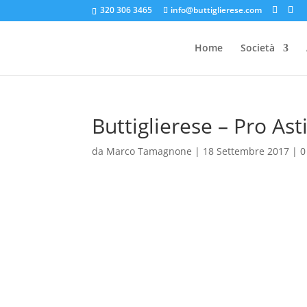
320 306 3465
info@buttiglierese.com
Home
Società
Buttiglierese – Pro As
da
Marco Tamagnone
|
18 Settembre 2017
|
0