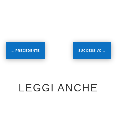
via di definizione il preparatore dei portieri.
Al loro fianco oltre a Ivan Esposito ci sarà
il dirigente Renzo Quaranta.
←
PRECEDENTE
SUCCESSIVO
→
LEGGI ANCHE