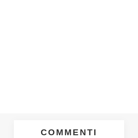
seguito trovate la locandina delle attività
del nostro Settore Giovanile e
dell'Attività di Base per la stagione
2026/27 IL NOSTRO PROGETTO IN
BREVE, SETTORE PER SETTORE
SECONDA SQUADRA U21: uno step...
COMMENTI