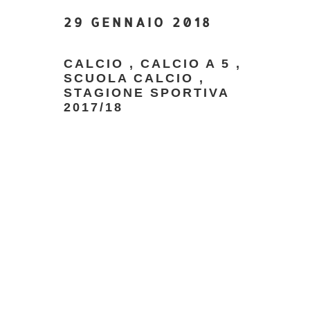
29 GENNAIO 2018
CALCIO
,
CALCIO A 5
,
SCUOLA CALCIO
,
STAGIONE SPORTIVA
2017/18
Marco Tamagnone
Direttore generale
Responsabile organizzativo
DOMENICA 28