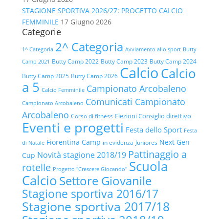
STAGIONE SPORTIVA 2026/27: PROGETTO CALCIO
FEMMINILE
17 Giugno 2026
Categorie
2^ Categoria
1^ Categoria
Avviamento allo sport
Butty
Butty Camp 2022
Butty Camp 2023
Butty Camp 2024
Camp 2021
Calcio
Calcio
Butty Camp 2025
Butty Camp 2026
a 5
Campionato Arcobaleno
Calcio Femminile
Comunicati Campionato
Campionato Arcobaleno
Arcobaleno
Elezioni Consiglio direttivo
Corso di fitness
Eventi e progetti
Festa dello Sport
Festa
Fiorentina Camp
Next Gen
in evidenza
Juniores
di Natale
Pattinaggio a
Novità stagione 2018/19
Cup
Scuola
rotelle
Progetto "Crescere Giocando"
Calcio
Settore Giovanile
Stagione sportiva 2016/17
Stagione sportiva 2017/18