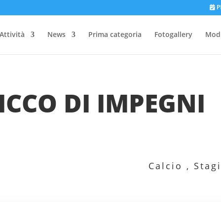
P
Attività
News
Prima categoria
Fotogallery
Modu
ICCO DI IMPEGNI
Calcio
,
Stag