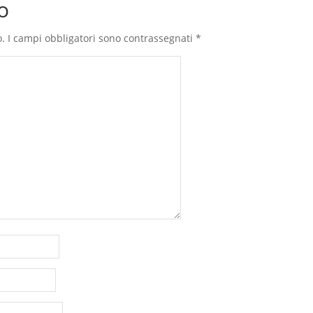
o
o.
I campi obbligatori sono contrassegnati
*