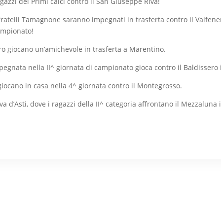
gazzi dei Primi calci contro il San Giuseppe Riva!
 fratelli Tamagnone saranno impegnati in trasferta contro il Valfen
ampionato!
oro giocano un’amichevole in trasferta a Marentino.
pegnata nella II^ giornata di campionato gioca contro il Baldissero i
giocano in casa nella 4^ giornata contro il Montegrosso.
va d’Asti, dove i ragazzi della II^ categoria affrontano il Mezzaluna i