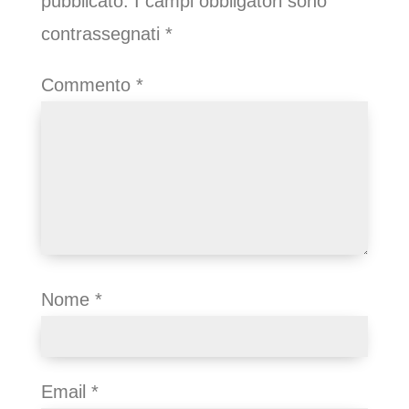
pubblicato.
I campi obbligatori sono
contrassegnati
*
Commento
*
Nome
*
Email
*