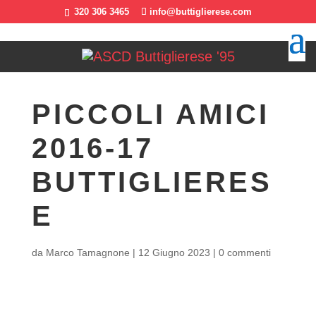
320 306 3465
info@buttiglierese.com
PICCOLI AMICI
2016-17
BUTTIGLIERES
E
da
Marco Tamagnone
|
12 Giugno 2023
|
0 commenti