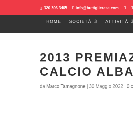
320 306 3465
info@buttiglierese.com
HOME
SOCIETÀ
ATTIVITÀ
2013 PREMIA
CALCIO ALB
da
Marco Tamagnone
|
30 Maggio 2022
|
0 