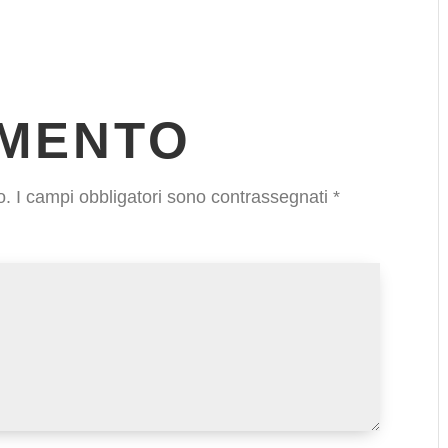
MMENTO
o.
I campi obbligatori sono contrassegnati
*