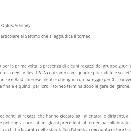
 Onlus, Vianney.
articolare al Settimo che si aggiudica il torneo!
 per la prima volta la presenza di alcuni ragazzi del gruppo 2004,
lla rosa degli Allievi f.B. A confronto con squadre più rodate e socie
ciolze e Baldichierese mentre ottengono un pareggio per 0 – 0 invece
e finale e quindi per loro il torneo termina dopo le gare del girone.
ecipanti, ai ragazzi che hanno giocato, agli allenatori e dirigenti,
 poi ringraziare chi nei giorni precedenti al torneo ha collaborato a
itri, chi ha lavorato nello stand. Con l’obiettivo raggiunto di fare tr