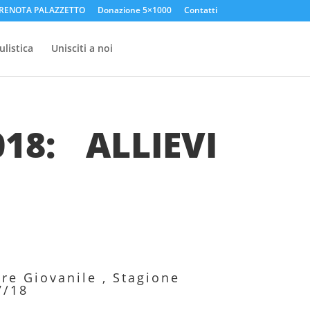
RENOTA PALAZZETTO
Donazione 5×1000
Contatti
listica
Unisciti a noi
8: ALLIEVI
ore Giovanile
,
Stagione
7/18