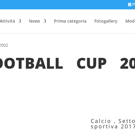
P
Attività
News
Prima categoria
Fotogallery
Modu
2002
OOTBALL CUP 201
Calcio
,
Sett
sportiva 201