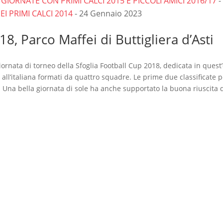
GIORNATE CON PRIMI CALCI 2015 E PICCOLI AMICI 2016/17
-
I PRIMI CALCI 2014
- 24 Gennaio 2023
, Parco Maffei di Buttigliera d’Asti
 giornata di torneo della Sfoglia Football Cup 2018, dedicata in quest
all’italiana formati da quattro squadre. Le prime due classificate 
le. Una bella giornata di sole ha anche supportato la buona riuscita 