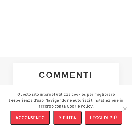
interessate e gli...
COMMENTI
Questo sito internet utilizza cookies per migliorare
l'esperienza d'uso. Navigando ne autorizzi l'installazione in
accordo con la Cookie Policy.
INVIA UN COMMENTO
ACCONSENTO
RIFIUTA
LEGGI DI PIÙ
Il tuo indirizzo email non sarà