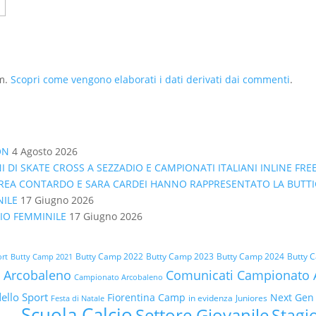
am.
Scopri come vengono elaborati i dati derivati dai commenti
.
ON
4 Agosto 2026
I DI SKATE CROSS A SEZZADIO E CAMPIONATI ITALIANI INLINE FR
NDREA CONTARDO E SARA CARDEI HANNO RAPPRESENTATO LA BUTTI
NILE
17 Giugno 2026
CIO FEMMINILE
17 Giugno 2026
Butty Camp 2022
Butty 
Butty Camp 2023
Butty Camp 2024
ort
Butty Camp 2021
 Arcobaleno
Comunicati Campionato 
Campionato Arcobaleno
dello Sport
Fiorentina Camp
Next Gen
in evidenza
Juniores
Festa di Natale
Scuola Calcio
Settore Giovanile
Stagi