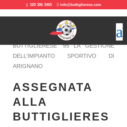
320 306 3465
info@buttiglierese.com
Home
»
ASSEGNATA ALLA
BUTTIGLIERESE ’95 LA GESTIONE
DELL’IMPIANTO SPORTIVO DI
ARIGNANO
ASSEGNATA
ALLA
BUTTIGLIERES