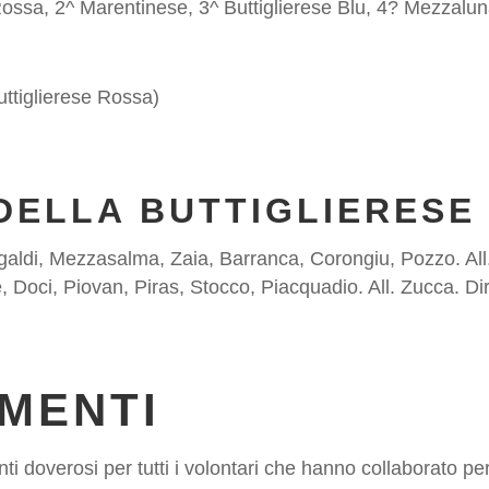
e Rossa, 2^ Marentinese, 3^ Buttiglierese Blu, 4? Mezzal
uttiglierese Rossa)
DELLA BUTTIGLIERESE 
aldi, Mezzasalma, Zaia, Barranca, Corongiu, Pozzo. All.
è, Doci, Piovan, Piras, Stocco, Piacquadio. All. Zucca. Di
MENTI
i doverosi per tutti i volontari che hanno collaborato per