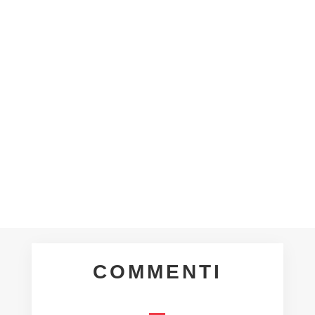
femminile per la stagione 2026/27, la
scelta di costituire una squadra di calcio
a 5 femminile che disputerà il
campionato UISP. Invitiamo le
interessate e gli...
COMMENTI