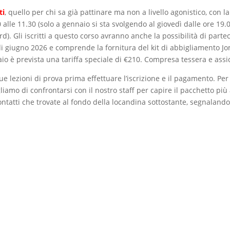
ti
, quello per chi sa già pattinare ma non a livello agonistico, con l
alle 11.30 (solo a gennaio si sta svolgendo al giovedì dalle ore 19.0
d). Gli iscritti a questo corso avranno anche la possibilità di parte
 giugno 2026 e comprende la fornitura del kit di abbigliamento Jom
aio è prevista una tariffa speciale di €210. Compresa tessera e assi
e lezioni di prova prima effettuare l’iscrizione e il pagamento. Per 
gliamo di confrontarsi con il nostro staff per capire il pacchetto più
ontatti che trovate al fondo della locandina sottostante, segnalando 