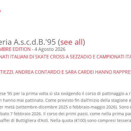
5
ria A.s.c.d.B.'95
(
see all
)
MBRE EDITION
- 4 Agosto 2026
TI ITALIANI DI SKATE CROSS A SEZZADIO E CAMPIONATI IT
 TIEZZI. ANDREA CONTARDO E SARA CARDEI HANNO RAPPRE
se ’95 per la prima volta si sta svolgendo il corso di pattinaggio a ro
hanno mai pattinato. Come previsto fin dall’inizio della stagione era
per metà (settembre-dicembre 2025 o febbraio-maggio 2026). Sono qu
ato 7 febbraio 2026. Il corso dei primi passi, come nella prima parte
maffei di Buttigliera d’Asti. Nella quota (€100) sono compresi tess