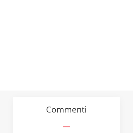
IL CENTRO ESTIVO AL PARCO MAFFEI DI
BUTTIGLIERA D’ASTI PER RAGAZZI E RAGAZZE
NATI DAL 2011 AL 2022. ANCHE NON TESSERATI
BUTTIGLIERESE ’95! 7 SETTIMANE: DAL 15
GIUGNO AL 31 LUGLIO 2026 + 2 GIORNI PRE
CAMP 11 E 12 GIUGNO Introduzione Come
ogni anno pubblichiamo...
Commenti