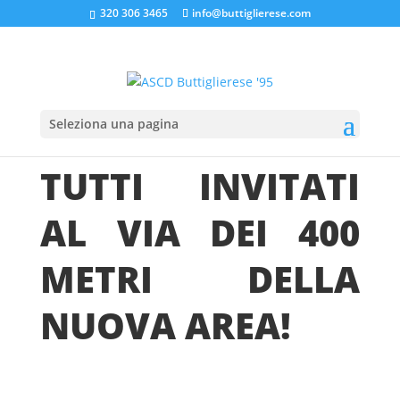
320 306 3465
info@buttiglierese.com
Home
»
TUTTI INVITATI AL VIA DEI 400 METRI DELLA
Seleziona una pagina
NUOVA AREA!
TUTTI INVITATI
AL VIA DEI 400
METRI DELLA
NUOVA AREA!