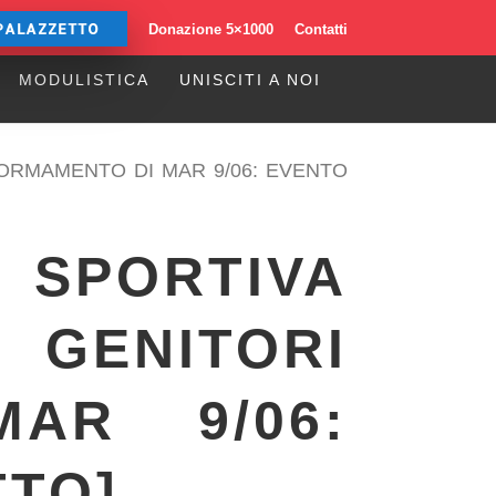
PALAZZETTO
Donazione 5×1000
Contatti
MODULISTICA
UNISCITI A NOI
GIORMAMENTO DI MAR 9/06: EVENTO
E SPORTIVA
 GENITORI
AR 9/06:
TTO]