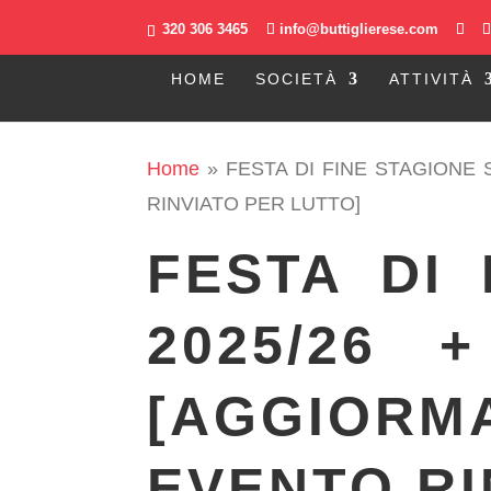
320 306 3465
info@buttiglierese.com
HOME
SOCIETÀ
ATTIVITÀ
Home
»
FESTA DI FINE STAGIONE 
RINVIATO PER LUTTO]
FESTA DI 
2025/26 
[AGGIOR
EVENTO RI