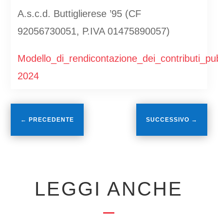
A.s.c.d. Buttiglierese ’95 (CF
92056730051, P.IVA 01475890057)
Modello_di_rendicontazione_dei_contributi_pub
2024
←
PRECEDENTE
SUCCESSIVO
→
LEGGI ANCHE