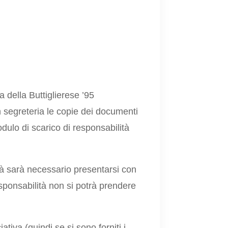
 della Buttiglierese ’95
segreteria le copie dei documenti
modulo di scarico di responsabilità
tà sarà necessario presentarsi con
esponsabilità non si potrà prendere
tiva (quindi se si sono forniti i