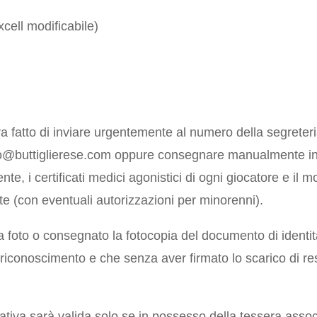
cell modificabile)
a fatto di inviare urgentemente al numero della segreteria
o@buttiglierese.com oppure consegnare manualmente in 
ente, i certificati medici agonistici di ogni giocatore e il 
te (con eventuali autorizzazioni per minorenni).
la foto o consegnato la fotocopia del documento di identi
 il riconoscimento e che senza aver firmato lo scarico di r
ativa sarà valida solo se in possesso della tessera associa