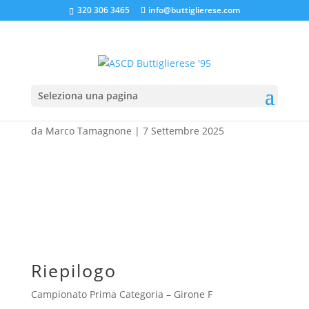
320 306 3465
info@buttiglierese.com
Seleziona una pagina
BUTTIGLIERESE ’95 – PSG
da
Marco Tamagnone
|
7 Settembre 2025
-VS-
Riepilogo
Campionato Prima Categoria – Girone F